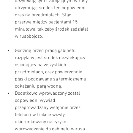
dezyfekującym i zabijającym wirusy, 
utrzymując środek ten odpowiedni 
czas na przedmiotach. Stąd 
przerwa między pacjentami 15 
minutowa, tak żeby środek zadziałał 
wirusobójczo. 
Godzinę przed pracą gabinetu 
rozpylany jest środek dezyfekujący 
osiadający na wszystkich 
przedmiotach, oraz powierzchnie 
płaski poddawane są termicznemu 
odkażaniu parą wodną.  
Dodatkowo wprowadzony został 
odpowiedni wywiad 
przeprowadzany wstępnie przez 
telefon i w trakcie wizyty 
ukierunkowany na ryzyko 
wprowadzenie do gabinetu wirusa 